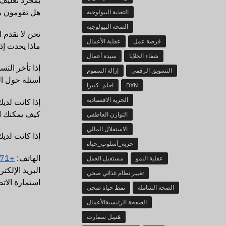
هل تقومون با
التغذية البيولوجية
الصحة البيولوجية
نحن لا نقدم 
فرصة عمل
عقلية الأعمال
ماذا يحدث إذ
شفاء الخلايا
سيدة أعمال
إذا تأخر الت
التسويق الرقمي
إزالة السموم
أسئلة حول ا
DXN
احلم_كبيرا
الحرية الاقتصادية
إذا كانت لديك أسئل
كيف يمكنك ا
التوازن العاطفي
الاستقلال المالي
إذا كانت لدي
حرية_أسلوب_حياة
الهاتف:
+971 50 499 8547
عقلية النمو
مستقبل العمل
البريد الإلكت
تغيير نظام غذائي صحي
استمارة الات
الصحة الشاملة
نمط حياة صحي
الصفحة الرئيسيةالأعمال
هَسِل سمارت