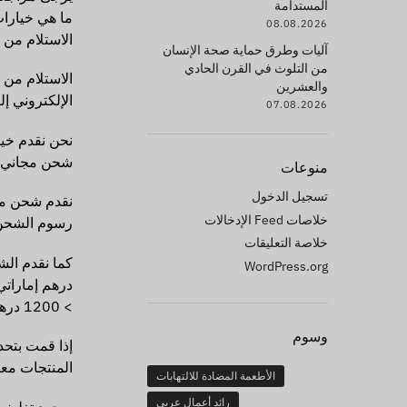
المستدامة
ما هي خيارا
08.08.2026
الاستلام من 
آليات وطرق حماية صحة الإنسان
من التلوث في القرن الحادي
والعشرين
الإلكتروني إل
07.08.2026
نحن نقدم خي
شحن مجاني
منوعات
تسجيل الدخول
نقدم شحن مجاني عل
خلاصات Feed الإدخالات
رسوم الشحن
خلاصة التعليقات
كما نقدم الشح
WordPress.org
درهم إماراتي 1 - 1199 درهم إماراتي 0.00
> 1200 درهم إماراتي مجاناً
وسوم
إذا قمت بتحد
المنتجات معط
الأطعمة المضادة للالتهابات
رائد أعمال عربي
بمجرد تغليف 