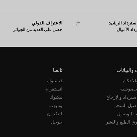
سترداد الرشيد
الاعتراف الدولي
اد الأموال
حصل على العديد من الجوائز
والبيانات
تابعنا
لأحكام
فيسبوك
خصوصية
انستقرام
سترداد والإرجاع
تيكتوك
صيل الشحن
يوتيوب
نية الوصول
لينكد إن
ق الطبع والنشر
جوجل