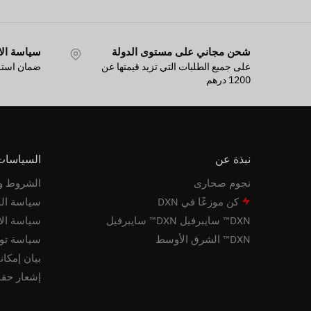
شحن مجاني على مستوى الدولة
سياسة الا
على جميع الطلبات التي تزيد قيمتها عن
ضمان استرد
1200 درهم
نبذة عن
السياسات 
نجوم صحارى
الشروط وا
كن موزعًا في DXN
سياسة ال
DXN™ سايبرفيل DXN™ سايبرفيل
سياسة الا
DXN™ الشرق الأوسط
سياسة تو
بيان إمكا
إشعار حقو