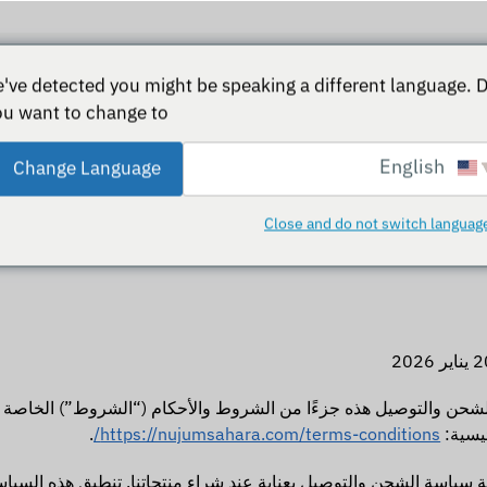
've detected you might be speaking a different language. 
ou want to change to:
جر DXN
مساعدة العملاء
اتصل بنا
انضم إلينا
مجتمع
English
Change Language
يحصل أعضاء DXN على خصم يصل إلى 25% على جميع الطلبات.
Close and do not switch languag
لشحن والتوصيل هذه جزءًا من الشروط والأحكام (“الشروط”) الخاصة بنا
يسية:
https://nujumsahara.com/terms-conditions/
.
 سياسة الشحن والتوصيل بعناية عند شراء منتجاتنا. تنطبق هذه السيا